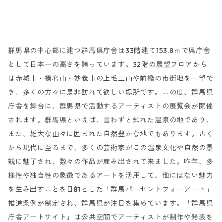
群馬県の中心部に建つ群馬県庁舎は33階建て153.8ｍで県庁舎
として日本一の高さを誇っています。32階の展望フロアから
は赤城山・榛名山・妙義山の上毛三山や前橋の市街地を一望で
き、多くの方々に是非訪れて欲しい場所です。この度、群馬県
庁舎を舞台に、群馬県で活動するアーティストの展覧会が開催
されます。群馬県といえば、言わずと知れた温泉の地であり、
また、雄大な山々に囲まれた自然豊かな地でもあります。古く
から現代に至るまで、多くの芸術家がこの温泉文化や自然の景
観に魅了され、数々の作品が産み出されて来ました。昨年、多
様性や独自性の象徴であるアートを活用して、他にはない魅力
を生み出すことを目的とした「群馬パーセントフォーアート」
推進条例が制定され、群馬県が注目を集めています。「群馬県
庁舎アートサイト」は公共空間でアーティストが制作や発表を