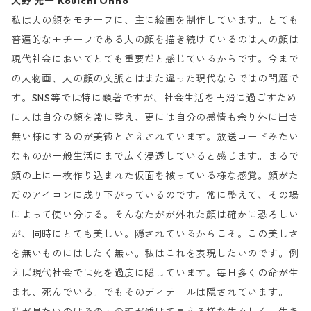
大野 光一 Kouichi Ohno
私は人の顔をモチーフに、主に絵画を制作しています。とても
普遍的なモチーフである人の顔を描き続けているのは人の顔は
現代社会においてとても重要だと感じているからです。今まで
の人物画、人の顔の文脈とはまた違った現代ならではの問題で
す。SNS等では特に顕著ですが、社会生活を円滑に過ごすため
に人は自分の顔を常に整え、更には自分の感情も余り外に出さ
無い様にするのが美徳とさえされています。放送コードみたい
なものが一般生活にまで広く浸透していると感じます。まるで
顔の上に一枚作り込まれた仮面を被っている様な感覚。顔がた
だのアイコンに成り下がっているのです。常に整えて、その場
によって使い分ける。そんなたがが外れた顔は確かに恐ろしい
が、同時にとても美しい。隠されているからこそ。この美しさ
を無いものにはしたく無い。私はこれを表現したいのです。例
えば現代社会では死を過度に隠しています。毎日多くの命が生
まれ、死んでいる。でもそのディテールは隠されています。