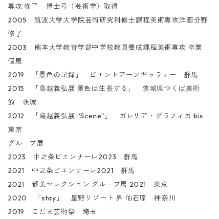
専攻 修了 博士号（芸術学）取得
2005 筑波大学大学院芸術研究科修士課程美術専攻洋画分野
修了
2003 熊本大学教育学部中学校教員養成課程美術専攻 卒業
個展
2019 「景色の記録」 ビエントアーツギャラリー 群馬
2015 「鳥越義弘展 景色は生長する」 茨城県つくば美術
館 茨城
2012 「鳥越義弘展 “Scene”」 ガレリア・グラフィカ bis
東京
グループ展
2023 中之条ビエンナーレ2023 群馬
2021 中之条ビエンナーレ2021 群馬
2021 都美セレクション グループ展 2021 東京
2020 「stay」 星野リゾート 界 仙石原 神奈川
2019 こだま芸術祭 埼玉